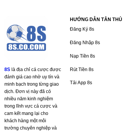
HƯỚNG DẪN TÂN THỦ
Đăng Ký 8s
Đăng Nhập 8s
Nạp Tiền 8s
Rút Tiền 8s
8S
là địa chỉ cá cược được
đánh giá cao nhờ uy tín và
Tải App 8s
minh bạch trong từng giao
dịch. Đơn vị này đã có
nhiều năm kinh nghiệm
trong lĩnh vực cá cược và
cam kết mang lại cho
khách hàng một môi
trường chuyên nghiệp và