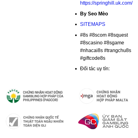
https://springhill.uk.com/
By Seo
Mèo
SITEMAPS
#8s #8scom #8squest
#8scasino #8sgame
#nhacai8s #trangchu8s
#giftcode8s
Đối tác uy tín: