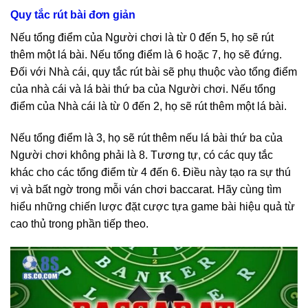
Quy tắc rút bài đơn giản
Nếu tổng điểm của Người chơi là từ 0 đến 5, họ sẽ rút
thêm một lá bài. Nếu tổng điểm là 6 hoặc 7, họ sẽ đứng.
Đối với Nhà cái, quy tắc rút bài sẽ phụ thuộc vào tổng điểm
của nhà cái và lá bài thứ ba của Người chơi. Nếu tổng
điểm của Nhà cái là từ 0 đến 2, họ sẽ rút thêm một lá bài.
Nếu tổng điểm là 3, họ sẽ rút thêm nếu lá bài thứ ba của
Người chơi không phải là 8. Tương tự, có các quy tắc
khác cho các tổng điểm từ 4 đến 6. Điều này tạo ra sự thú
vị và bất ngờ trong mỗi ván chơi baccarat. Hãy cùng tìm
hiểu những chiến lược đặt cược tựa game bài hiệu quả từ
cao thủ trong phần tiếp theo.