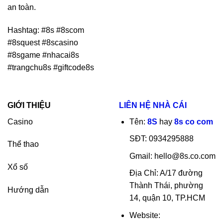
an toàn.
Hashtag: #8s #8scom
#8squest #8scasino
#8sgame #nhacai8s
#trangchu8s #giftcode8s
GIỚI THIỆU
LIÊN HỆ NHÀ CÁI
Casino
Tên:
8S
hay
8s co com
SĐT: 0934295888
Thể thao
Gmail:
hello@8s.co.com
Xổ số
Địa Chỉ: A/17 đường
Thành Thái, phường
Hướng dẫn
14, quận 10, TP.HCM
Website: